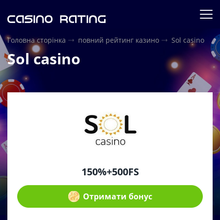
Головна сторінка
повний рейтинг казино
Sol casino
Sol casino
150%+500FS
Отримати бонус