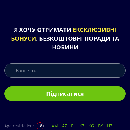
Я ХОЧУ ОТРИМАТИ
ЕКСКЛЮЗИВНІ
БОНУСИ
, БЕЗКОШТОВНІ ПОРАДИ ТА
НОВИНИ
Підписатися
Age restriction:
18+
AM
AZ
PL
KZ
KG
BY
UZ