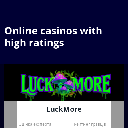
Online casinos with
high ratings
LuckMore
Оцінка експерта
Рейтинг гравців