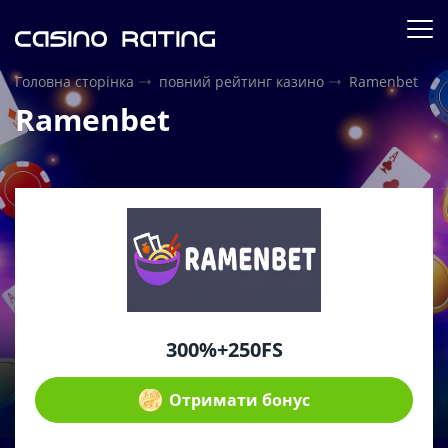
Головна сторінка
повний рейтинг казино
Ramenbet
Ramenbet
300%+250FS
Отримати бонус