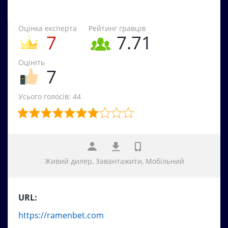
Оцінка експерта
Рейтинг гравців
7
7.71
Оцініть
7
Усього голосів: 44
Живий дилер, Завантажити, Мобільний
URL:
https://ramenbet.com