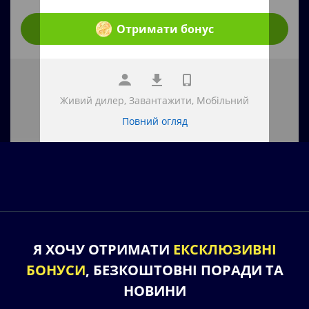
Отримати бонус
Живий дилер, Завантажити, Мобільний
Повний огляд
Я ХОЧУ ОТРИМАТИ
ЕКСКЛЮЗИВНІ
БОНУСИ
, БЕЗКОШТОВНІ ПОРАДИ ТА
НОВИНИ