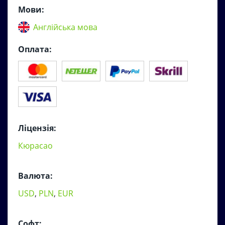
Мови:
Англійська мова
Оплата:
Ліцензія:
Кюрасао
Валюта:
USD
,
PLN
,
EUR
Софт: