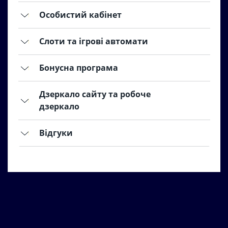
Особистий кабінет
Слоти та ігрові автомати
Бонусна програма
Дзеркало сайту та робоче
дзеркало
Відгуки